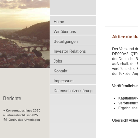
Zum Inhalt springen
Home
Wir über uns
Aktienrückk
Beteiligungen
Der Vorstand de
Investor Relations
DE000A2LQT08, 
der Deutsche B
Jobs
außerhalb der 
veröffentlichte
Kontakt
der Text der An
Impressum
Veröffentlichu
Datenschutzerklärung
Berichte
Kapitalmar
Veröffentli
Ergebnisb
» Konzernabschluss 2025
» Jahresabschluss 2025
Gedruckte Unterlagen
Übersicht Akti