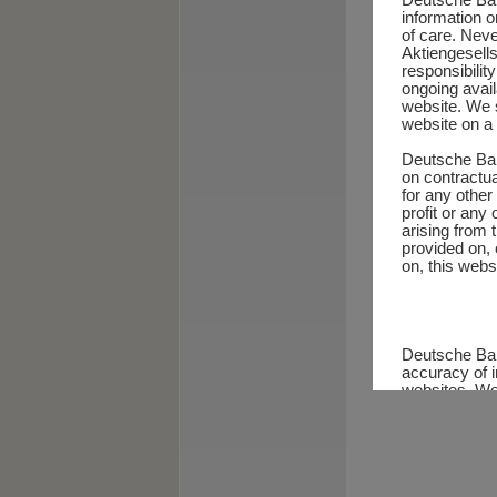
information o
of care. Nev
Aktiengesells
responsibility
ongoing avail
website. We s
website on a 
Deutsche Bala
on contractua
for any other
profit or any
arising from 
provided on, 
on, this webs
Deutsche Bal
accuracy of i
websites. We 
responsibilit
websites, wh
our website, 
other financi
party. Deutsc
responsible f