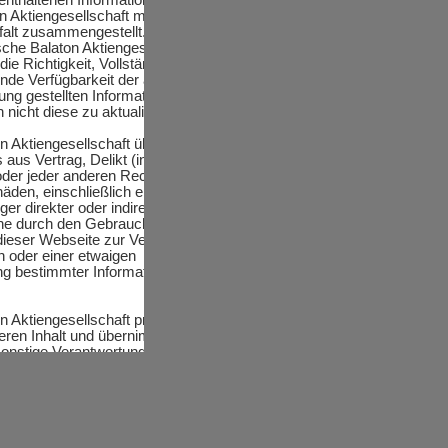
 Aktiengesellschaft mit
falt zusammengestellt. Dennoch
che Balaton Aktiengesellschaft
die Richtigkeit, Vollständigkeit,
nde Verfügbarkeit der auf ihrer
ung gestellten Informationen und
h nicht diese zu aktualisieren.
n Aktiengesellschaft übernimmt ferner
 aus Vertrag, Delikt (inklusive
/oder jeder anderen Rechtsgrundlage,
häden, einschließlich entgangenen
er direkter oder indirekter
he durch den Gebrauch oder das
 dieser Webseite zur Verfügung
on oder einer etwaigen
ng bestimmter Informationen
 Aktiengesellschaft prüft fremde
deren Inhalt und übernimmt daher
onstige Verantwortung für Inhalte auf
ch auf dieser Website enthaltene
n (sei es von autorisierten
nderen
stungsunternehmen, oder sonstigen
tet die Deutsche Balaton
ausdrücklich keine Gewähr für