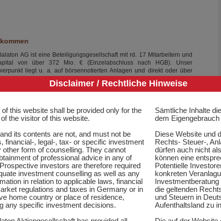
llkommen
laton AG ist eine Beteiligungsgesellschaft mit rd. 17 Mitarbeitern und
apital von über 372 Mio. € (Einzelabschluss nach HGB). Unser
hwerpunkt liegt u. a. auf börsennotierten Anlagen und direkt oder über
e Tochtergesellschaften gehaltenen, nicht börsennotierten
Disclaimer / Rechtliche Hinweise
teiligungen in unterschiedlichsten Branchen.
of this website shall be provided only for the
Sämtliche Inhalte di
f the visitor of this website.
dem Eigengebrauch 
onen rund um Aktien und Kurse, Kennzahlen und Berichte,
te sowie Ad Hoc Mitteilungen finden Sie hier.
and its contents are not, and must not be
Diese Website und d
, financial-, legal-, tax- or specific investment
Rechts- Steuer-, Anl
 other form of counselling. They cannot
dürfen auch nicht a
Berichte
Die Aktie
btainment of professional advice in any of
können eine entspre
Prospective investors are therefore required
Potentielle Investor
quate investment counselling as well as any
konkreten Veranla
mation in relation to applicable laws, financial
Investmentberatung 
kkauf
Director’s Dealings
Finanzkalender
arket regulations and taxes in Germany or in
die geltenden Recht
ive home country or place of residence,
und Steuern in Deut
g any specific investment decisions.
Aufenthaltsland zu i
e Governance
Hauptversammlung
Dividendenpolitik
ton Aktiengesellschaft has provided all
Die auf der Website