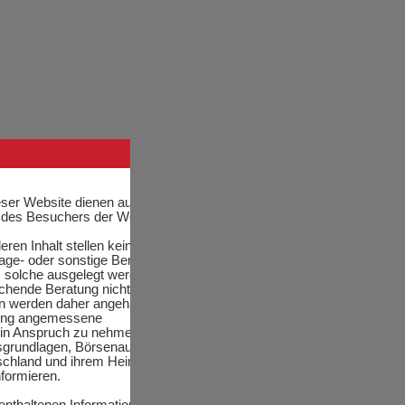
eser Website dienen ausschließlich
des Besuchers der Website.
eren Inhalt stellen keine Vermögens-,
age- oder sonstige Beratung dar,
ls solche ausgelegt werden und
chende Beratung nicht ersetzen.
en werden daher angehalten vor jeder
gung angemessene
in Anspruch zu nehmen und sich über
sgrundlagen, Börsenaufsichtsgesetze
schland und ihrem Heimat- oder
nformieren.
 enthaltenen Informationen wurden von