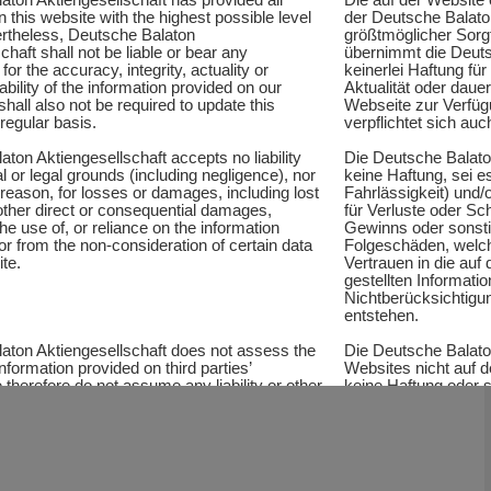
n this website with the highest possible level
der Deutsche Balaton
ertheless, Deutsche Balaton
größtmöglicher Sorg
chaft shall not be liable or bear any
übernimmt die Deuts
 for the accuracy, integrity, actuality or
keinerlei Haftung für 
ability of the information provided on our
Aktualität oder dauer
hall also not be required to update this
Webseite zur Verfüg
regular basis.
verpflichtet sich auc
ton Aktiengesellschaft accepts no liability
Die Deutsche Balato
l or legal grounds (including negligence), nor
keine Haftung, sei es
 reason, for losses or damages, including lost
Fahrlässigkeit) und
 other direct or consequential damages,
für Verluste oder Sc
the use of, or reliance on the information
Gewinns oder sonstig
or from the non-consideration of certain data
Folgeschäden, welc
ite.
Vertrauen in die auf
gestellten Informati
Nichtberücksichtigu
entstehen.
aton Aktiengesellschaft does not assess the
Die Deutsche Balaton
nformation provided on third parties’
Websites nicht auf 
therefore do not assume any liability or other
keine Haftung oder s
y for contents of, or information provided on,
Websites welche dur
ich are accessed through links provided on
Links erreicht werde
including those of authorized distributors,
Vertriebspartnern, a
al services companies, or any other third
Wertpapierdienstlei
he Balaton Aktiengesellschaft shall not be
Dritten). Ferner leis
or business transacted with, or services
Aktiengesellschaft 