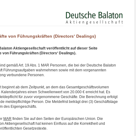
fte von Führungskräften (Directors‘ Dealings)
alaton Aktiengesellschaft veröffentlicht auf dieser Seite
 von Führungskräften (Directors‘ Dealings).
 sind gemäß Art. 19 Abs. 1 MAR Personen, die bei der Deutsche Balaton
haft Führungsaufgaben wahrnehmen sowie mit dem vorgenannten
 eng verbundene Personen.
ht beginnt ab dem Zeitpunkt, an dem das Gesamtgeschäftsvolumen
 Kalenderjahres einen Schwellenwert von 20.000 € erreicht hat. Es
Meldepflicht für zuvor vorgenommene Geschäfte. Die Berechnung erfolgt
ede meldepflichtige Person. Die Meldefrist beträgt drei (3) Geschäftstage
m des Eigengeschäfts.
er
MAR
finden Sie auf den Seiten der Europäischen Union. Die
n Aktiengesellschaft hat keinen Einfluss auf die Korrektheit und
eröffentlichten Gesetzestexte.