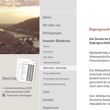
Zum Inhalt springen
Home
Wir über uns
Eigengeschä
Beteiligungen
Die Deutsche B
Investor Relations
Eigengeschäfte
News
Berichte
Meldepflichtig
Aktiengsellsc
Die Aktie
Personenkreis
Aktienrückkauf
Directors‘ Dealings
Die Meldepflic
Finanzkalender
innerhalb eines
Berichte
besteht keine 
Corporate Governance
gesondert für j
Hauptversammlung
nach dem Datu
» Konzernabschluss 2025
Jobs
» Jahresabschluss 2025
Gedruckte Unterlagen
Den Wortlaut d
Kontakt
Deutsche Balato
Aktualität der v
Impressum