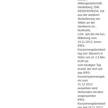
Aktiengesellschaft,
Heidelberg, ISIN
DE0005508204, hat
aus der weiteren
Veräußerung von
Aktien an der
Gentherm Inc.,
Northville,
USA, seit der Ad-hoc-
Mitteilung vom
18.11.2013, einen
IFRS-
Konzernergebnisbeit
rag (vor Steuern) in
Höhe von rd. 2,4 Mio.
EUR bis
zum heutigen Tag
erzielt, der sich auf
das IFRS-
Konzernjahresergeb
nis zum
31.12.2013
auswirken wird.
Verbunden mit dem
vorgenannten
IFRS-
Konzernergebnisbeit
rag seit 18.11.2013