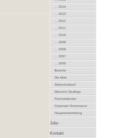
… 2014
… 2013
… 2012
… 2011
… 2010
… 2009
… 2008
… 2007
… 2006
Berichte
Die Aktie
Aktienrückkauf
Directors‘ Dealings
Finanzkalender
Corporate Governance
Hauptversammlung
Jobs
Kontakt