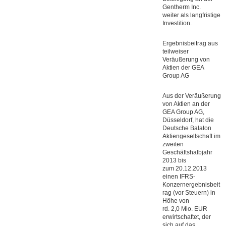
Gentherm Inc.
weiter als langfristige
Investition.
Ergebnisbeitrag aus
teilweiser
Veräußerung von
Aktien der GEA
Group AG
Aus der Veräußerung
von Aktien an der
GEA Group AG,
Düsseldorf, hat die
Deutsche Balaton
Aktiengesellschaft im
zweiten
Geschäftshalbjahr
2013 bis
zum 20.12.2013
einen IFRS-
Konzernergebnisbeit
rag (vor Steuern) in
Höhe von
rd. 2,0 Mio. EUR
erwirtschaftet, der
sich auf das