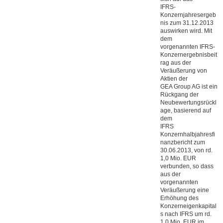
IFRS-
Konzernjahresergeb
nis zum 31.12.2013
auswirken wird. Mit
dem
vorgenannten IFRS-
Konzernergebnisbeit
rag aus der
Veräußerung von
Aktien der
GEA Group AG ist ein
Rückgang der
Neubewertungsrückl
age, basierend auf
dem
IFRS
Konzernhalbjahresfi
nanzbericht zum
30.06.2013, von rd.
1,0 Mio. EUR
verbunden, so dass
aus der
vorgenannten
Veräußerung eine
Erhöhung des
Konzerneigenkapital
s nach IFRS um rd.
1,0 Mio. EUR im