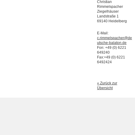
Christian
Rimmelspacher
Ziegelhäuser
Landstraße 1
69140 Heidelberg
E-Mail:
c.rimmelspacher@de
utsche-balaton.de
Fon: +49 (0) 6221
649240
Fax:+49 (0) 6221
6492424
« Zurück zur
Übersicht