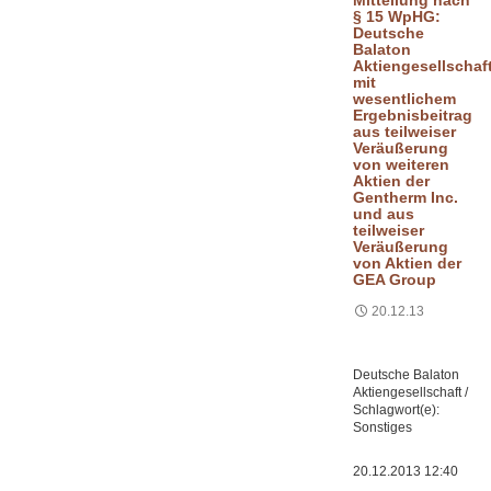
Mitteilung nach
§ 15 WpHG:
Deutsche
Balaton
Aktiengesellschaf
mit
wesentlichem
Ergebnisbeitrag
aus teilweiser
Veräußerung
von weiteren
Aktien der
Gentherm Inc.
und aus
teilweiser
Veräußerung
von Aktien der
GEA Group
20.12.13
Deutsche Balaton
Aktiengesellschaft /
Schlagwort(e):
Sonstiges
20.12.2013 12:40