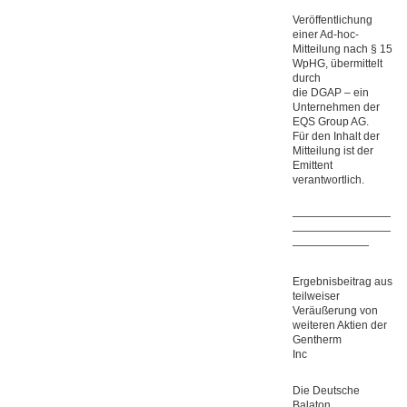
Veröffentlichung
einer Ad-hoc-
Mitteilung nach § 15
WpHG, übermittelt
durch
die DGAP – ein
Unternehmen der
EQS Group AG.
Für den Inhalt der
Mitteilung ist der
Emittent
verantwortlich.
—————————
—————————
———————
Ergebnisbeitrag aus
teilweiser
Veräußerung von
weiteren Aktien der
Gentherm
Inc
Die Deutsche
Balaton