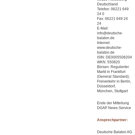
Deutschland
Telefon: 06221 649
24 0
Fax: 06221 649 24
24
E-Mail:
info@deutsche-
balaton.de
Internet:
www.deutsche-
balaton.de
ISIN: DE0005508204
WKN: 550820
Börsen: Regulierter
Markt in Frankfurt
(General Standard);
Freiverkehr in Berlin,
Düsseldorf,
München, Stuttgart
Ende der Mitteilung
DGAP News-Service
Ansprechpartner:
Deutsche Balaton AG