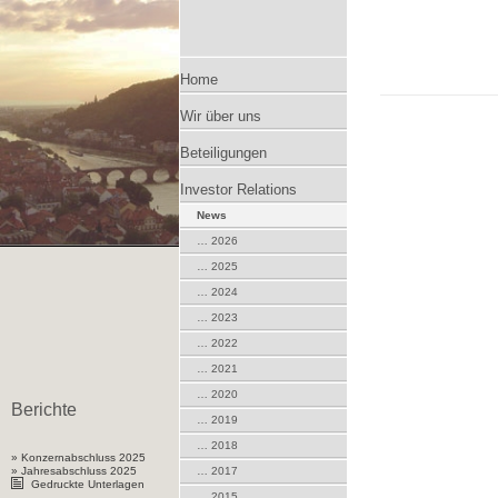
Zum
Home
Wir über uns
Inhalt
Beteiligungen
springen
Investor Relations
News
… 2026
… 2025
… 2024
… 2023
… 2022
… 2021
… 2020
Berichte
… 2019
… 2018
» Konzernabschluss 2025
» Jahresabschluss 2025
… 2017
Gedruckte Unterlagen
… 2015