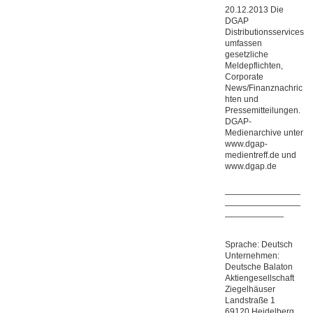
20.12.2013 Die
DGAP
Distributionsservices
umfassen
gesetzliche
Meldepflichten,
Corporate
News/Finanznachric
hten und
Pressemitteilungen.
DGAP-
Medienarchive unter
www.dgap-
medientreff.de und
www.dgap.de
—————————
—————————
———————
Sprache: Deutsch
Unternehmen:
Deutsche Balaton
Aktiengesellschaft
Ziegelhäuser
Landstraße 1
69120 Heidelberg