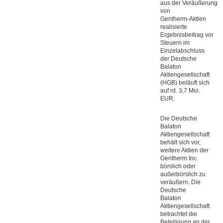
aus der Veräußerung
von
Gentherm-Aktien
realisierte
Ergebnisbeitrag vor
Steuern im
Einzelabschluss
der Deutsche
Balaton
Aktiengesellschaft
(HGB) beläuft sich
auf rd. 3,7 Mio.
EUR.
Die Deutsche
Balaton
Aktiengesellschaft
behält sich vor,
weitere Aktien der
Gentherm Inc.
börslich oder
außerbörslich zu
veräußern. Die
Deutsche
Balaton
Aktiengesellschaft
betrachtet die
Beteiligung an der