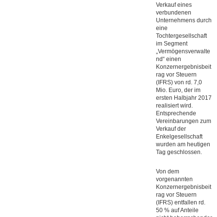
Verkauf eines
verbundenen
Unternehmens durch
eine
Tochtergesellschaft
im Segment
„Vermögensverwalte
nd“ einen
Konzernergebnisbeit
rag vor Steuern
(IFRS) von rd. 7,0
Mio. Euro, der im
ersten Halbjahr 2017
realisiert wird.
Entsprechende
Vereinbarungen zum
Verkauf der
Enkelgesellschaft
wurden am heutigen
Tag geschlossen.
Von dem
vorgenannten
Konzernergebnisbeit
rag vor Steuern
(IFRS) entfallen rd.
50 % auf Anteile