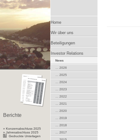
Zum
Home
Wir über uns
Inhalt
Beteiligungen
springen
Investor Relations
News
… 2026
… 2025
… 2024
… 2023
… 2022
… 2021
… 2020
Berichte
… 2019
… 2018
» Konzernabschluss 2025
» Jahresabschluss 2025
… 2017
Gedruckte Unterlagen
… 2015