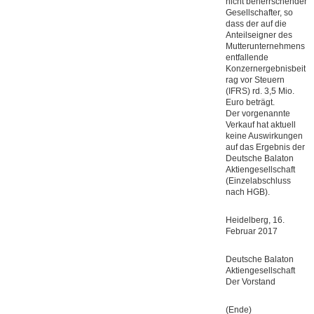
nicht beherrschender
Gesellschafter, so
dass der auf die
Anteilseigner des
Mutterunternehmens
entfallende
Konzernergebnisbeit
rag vor Steuern
(IFRS) rd. 3,5 Mio.
Euro beträgt.
Der vorgenannte
Verkauf hat aktuell
keine Auswirkungen
auf das Ergebnis der
Deutsche Balaton
Aktiengesellschaft
(Einzelabschluss
nach HGB).
Heidelberg, 16.
Februar 2017
Deutsche Balaton
Aktiengesellschaft
Der Vorstand
(Ende)