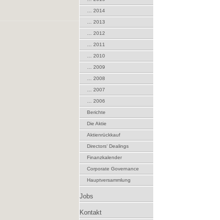
… 2014
… 2013
… 2012
… 2011
… 2010
… 2009
… 2008
… 2007
… 2006
Berichte
Die Aktie
Aktienrückkauf
Directors‘ Dealings
Finanzkalender
Corporate Governance
Hauptversammlung
Jobs
Kontakt