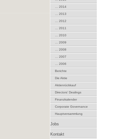
… 2014
… 2013
… 2012
… 2011
… 2010
… 2009
… 2008
… 2007
… 2006
Berichte
Die Aktie
Aktienrückkauf
Directors‘ Dealings
Finanzkalender
Corporate Governance
Hauptversammlung
Jobs
Kontakt