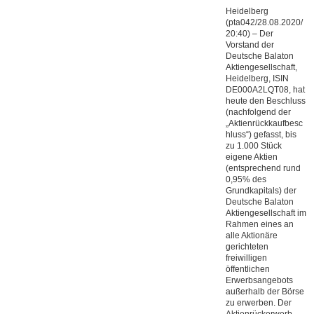
Heidelberg
(pta042/28.08.2020/
20:40) – Der
Vorstand der
Deutsche Balaton
Aktiengesellschaft,
Heidelberg, ISIN
DE000A2LQT08, hat
heute den Beschluss
(nachfolgend der
„Aktienrückkaufbesc
hluss“) gefasst, bis
zu 1.000 Stück
eigene Aktien
(entsprechend rund
0,95% des
Grundkapitals) der
Deutsche Balaton
Aktiengesellschaft im
Rahmen eines an
alle Aktionäre
gerichteten
freiwilligen
öffentlichen
Erwerbsangebots
außerhalb der Börse
zu erwerben. Der