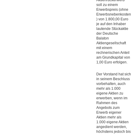
Aktienrückerwerb
soll zu einem
Erwerbspreis (ohne
Erwerbsnebenkosten
) von 1.800,00 Euro
je auf den Inhaber
lautende Stückaktie
der Deutsche
Balaton
Aktiengesellschaft
mit einem
rechnerischen Anteil
am Grundkapital von
1,00 Euro erfolgen.
Der Vorstand hat sich
in seinem Beschluss
vorbehalten, auch
mehr als 1.000
eigene Aktien zu
erwerben, wenn im
Rahmen des
Angebots zum
Erwerb eigener
Aktien mehr als
1.000 eigene Aktien
angedient werden,
höchstens jedoch bis