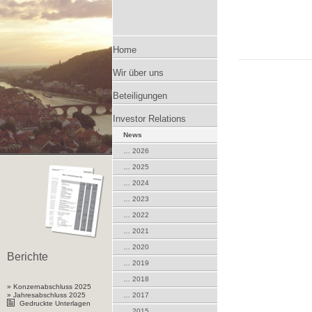
Zum
Home
Wir über uns
Inhalt
Beteiligungen
springen
Investor Relations
News
… 2026
… 2025
… 2024
… 2023
… 2022
… 2021
… 2020
Berichte
… 2019
… 2018
» Konzernabschluss 2025
» Jahresabschluss 2025
… 2017
Gedruckte Unterlagen
… 2015